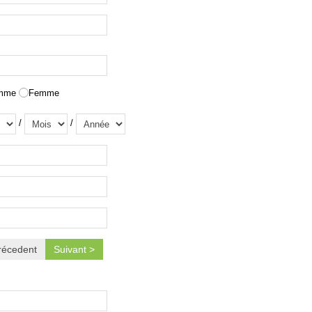
mme
Femme
/
/
récedent
Suivant >