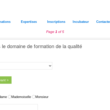
mations
Expertises
Inscriptions
Incubateur
Contacte
Page
1
of 5
s le domaine de formation de la qualité
vant >
dame
Mademoiselle
Monsieur