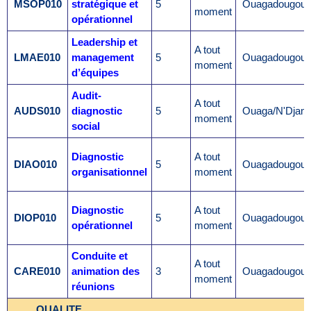
MSOP010
stratégique et
5
Ouagadougou
moment
opérationnel
Leadership et
A tout
LMAE010
management
5
Ouagadougou
moment
d’équipes
Audit-
A tout
AUDS010
diagnostic
5
Ouaga/N'Djam
moment
social
Diagnostic
A tout
DIAO010
5
Ouagadougou
organisationnel
moment
Diagnostic
A tout
DIOP010
5
Ouagadougou
opérationnel
moment
Conduite et
A tout
CARE010
animation des
3
Ouagadougou
moment
réunions
QUALITE