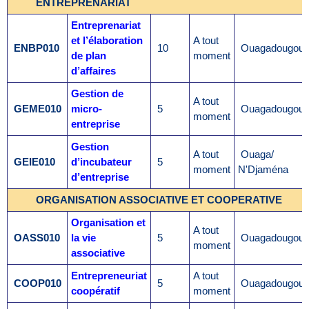
ENTREPRENARIAT
Entreprenariat
et l’élaboration
A tout
ENBP010
10
Ouagadougou
de plan
moment
d’affaires
Gestion de
A tout
GEME010
micro-
5
Ouagadougou
moment
entreprise
Gestion
A tout
Ouaga/
GEIE010
d’incubateur
5
moment
N'Djaména
d’entreprise
ORGANISATION ASSOCIATIVE ET COOPERATIVE
Organisation et
A tout
OASS010
la vie
5
Ouagadougou
moment
associative
Entrepreneuriat
A tout
COOP010
5
Ouagadougou
coopératif
moment