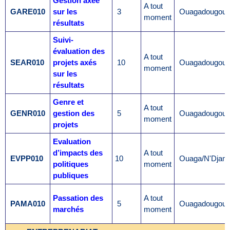
Gestion axée
A tout
GARE010
sur les
3
Ouagadougou
moment
résultats
Suivi-
évaluation des
A tout
SEAR010
projets axés
10
Ouagadougou
moment
sur les
résultats
Genre et
A tout
GENR010
gestion des
5
Ouagadougou
moment
projets
Evaluation
d’impacts des
A tout
EVPP010
10
Ouaga/N'Djam
politiques
moment
publiques
Passation des
A tout
PAMA010
5
Ouagadougou
marchés
moment