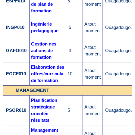
ESPF010
5
Ouagadougou
de plan de
moment
formation
Ingénierie
A tout
INGP010
5
Ouagadougou
pédagogique
moment
Gestion des
A tout
GAFO010
actions de
3
Ouagadougou
moment
formation
Elaboration des
A tout
EOCF010
offres/curricula
10
Ouagadougou
moment
de formation
MANAGEMENT
Planification
stratégique
A tout
PSOR010
5
Ouagadougou
orientée
moment
résultats
Management
A tout