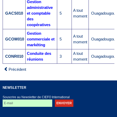
Gestion
administrative
A tout
GACS010
et comptable
5
Ouagadougou
moment
des
coopératives
Gestion
A tout
GCOM010
commerciale et
5
Ouagadougou
moment
markéting
Conduite des
A tout
CONR010
3
Ouagadougou
réunions
moment
Précédent
NEWSLETTER
Souscrire au Newsletter de CIEFO International