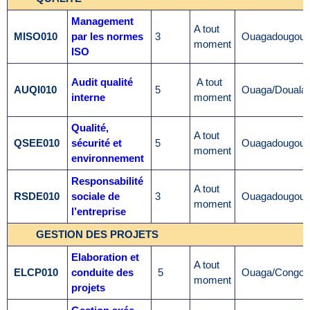
Management
A tout
MISO010
par les normes
3
Ouagadougou
moment
ISO
Audit qualité
A tout
AUQI010
5
Ouaga/Douala
interne
moment
Qualité,
A tout
QSEE010
sécurité et
5
Ouagadougou
moment
environnement
Responsabilité
A tout
RSDE010
sociale de
3
Ouagadougou
moment
l’entreprise
GESTION DES PROJETS
Elaboration et
A tout
ELCP010
conduite des
5
Ouaga/Congo
moment
projets